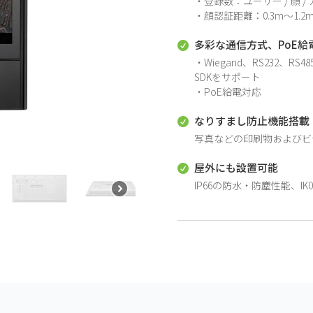
・登録数：ユーザー / 顔 / カー
・顔認証距離：0.3m～1.2
多彩な通信方式、PoE給

・Wiegand、RS232、RS485
SDKをサポート
・PoE給電対応
なりすまし防止機能搭載

写真などの印刷物およびビ
屋外にも設置可能

IP66の防水・防塵性能、I