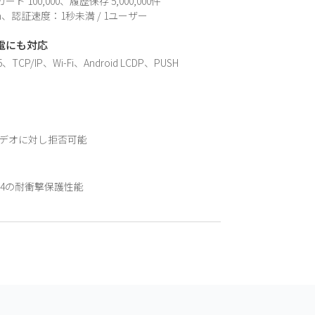
ド 100,000、履歴保存 5,000,000件
m、認証速度：1秒未満 / 1ユーザー
電にも対応
、TCP/IP、Wi-Fi、Android LCDP、PUSH
デオに対し拒否可能
K04の耐衝撃保護性能