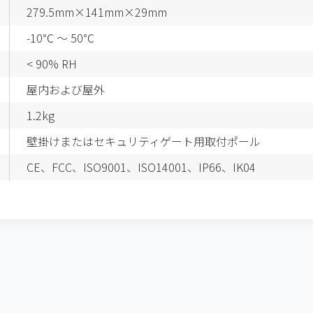
279.5mm×141mm×29mm
-10℃ ～ 50℃
< 90% RH
屋内および屋外
1.2kg
壁掛けまたはセキュリティゲート用取付ポール
CE、FCC、ISO9001、ISO14001、IP66、IK04