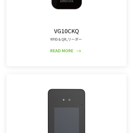
VG10CKQ
RFID＆QR
,
リーダー
READ MORE
$