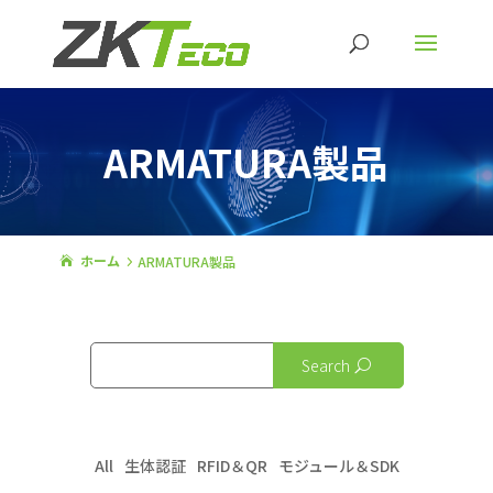
ARMATURA製品
ホーム
ARMATURA製品
5

Search
U
All
生体認証
RFID＆QR
モジュール＆SDK