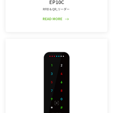
EP10C
RFID＆QR
,
リーダー
READ MORE
$