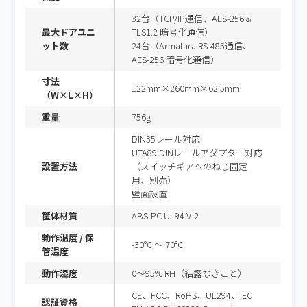
32台（TCP/IP通信、AES-256 &
最大ドアユニ
TLS1.2 暗号化通信）
ット数
24台（Armatura RS-485通信、
AES-256 暗号化通信）
寸法
122mm×260mm×62.5mm
（W×L×H）
重量
756g
DIN35レール対応
UTA89 DINレールアダプター対応
設置方法
（スイッチギアへのねじ固定
用、別売）
壁面設置
筐体材質
ABS-PC UL94 V-2
動作温度 / 保
-30°C ～ 70°C
管温度
動作湿度
0～95% RH（結露なきこと）
CE、FCC、RoHS、UL294、IEC
認証資格