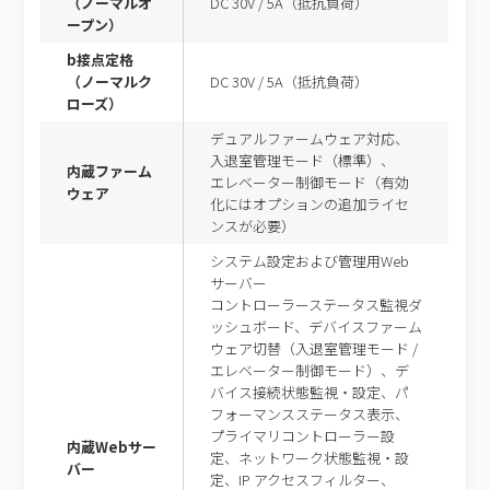
（ノーマルオ
DC 30V / 5A（抵抗負荷）
ープン）
b接点定格
（ノーマルク
DC 30V / 5A（抵抗負荷）
ローズ）
デュアルファームウェア対応、
入退室管理モード（標準）、
内蔵ファーム
エレベーター制御モード（有効
ウェア
化にはオプションの追加ライセ
ンスが必要）
システム設定および管理用Web
サーバー
コントローラーステータス監視ダ
ッシュボード、デバイスファーム
ウェア切替（入退室管理モード /
エレベーター制御モード）、デ
バイス接続状態監視・設定、パ
フォーマンスステータス表示、
プライマリコントローラー設
内蔵Webサー
定、ネットワーク状態監視・設
バー
定、IP アクセスフィルター、