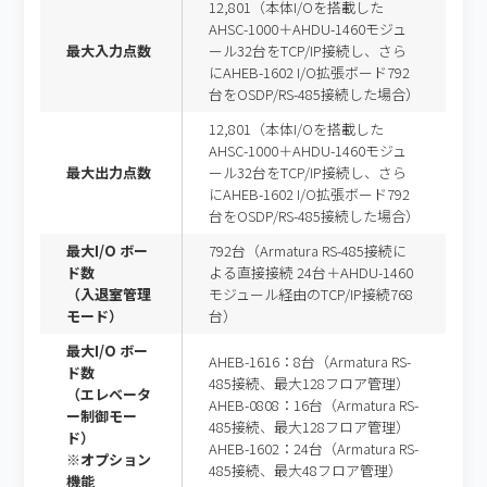
12,801（本体I/Oを搭載した
AHSC-1000＋AHDU-1460モジュ
最大入力点数
ール32台をTCP/IP接続し、さら
にAHEB-1602 I/O拡張ボード792
台をOSDP/RS-485接続した場合）
12,801（本体I/Oを搭載した
AHSC-1000＋AHDU-1460モジュ
最大出力点数
ール32台をTCP/IP接続し、さら
にAHEB-1602 I/O拡張ボード792
台をOSDP/RS-485接続した場合）
最大I/O ボー
792台（Armatura RS-485接続に
ド数
よる直接接続 24台＋AHDU-1460
（入退室管理
モジュール経由のTCP/IP接続768
モード）
台）
最大I/O ボー
AHEB-1616：8台（Armatura RS-
ド数
485接続、最大128フロア管理）
（エレベータ
AHEB-0808：16台（Armatura RS-
ー制御モー
485接続、最大128フロア管理）
ド）
AHEB-1602：24台（Armatura RS-
※オプション
485接続、最大48フロア管理）
機能