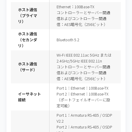
Ethernet：100Base-TX
ホスト通信
コントローラーとサーバー間通
（プライマ
信およびコントローラー間通
リ）
信：AES暗号化（256ビット）
ホスト通信
（セカンダ
Bluetooth 5.2
リ）
Wi-Fi IEEE 802.11ac 5GHz または
2.4GHz/5GHz IEEE 802.11n
ホスト通信
コントローラーとサーバー間通
（サード）
信およびコントローラー間通
信：AES暗号化（256ビット）
Port 1：Ethernet：100Base-TX
イーサネット
Port 2：Ethernet：100Base-TX
接続
（ポートフェイルオーバーに設
定可能）
Port 1：Armatura RS-485 / OSDP
V2.2
Port 2：Armatura RS-485 / OSDP