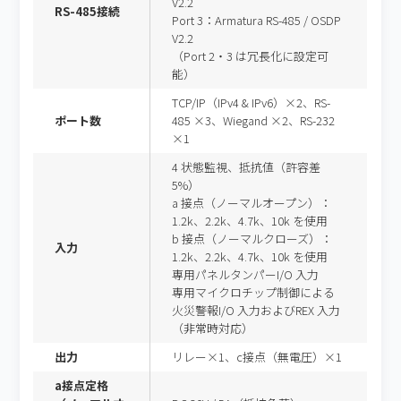
V2.2
RS-485接続
Port 3：Armatura RS-485 / OSDP
V2.2
（Port 2・3 は冗長化に設定可
能）
TCP/IP（IPv4 & IPv6）×2、RS-
ポート数
485 ×3、Wiegand ×2、RS-232
×1
4 状態監視、抵抗値（許容差
5%）
a 接点（ノーマルオープン）：
1.2k、2.2k、4.7k、10k を使用
b 接点（ノーマルクローズ）：
入力
1.2k、2.2k、4.7k、10k を使用
専用パネルタンパーI/O 入力
専用マイクロチップ制御による
火災警報I/O 入力およびREX 入力
（非常時対応）
出力
リレー×1、c接点（無電圧）×1
a接点定格