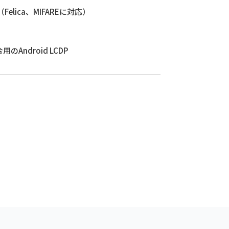
lica、MIFAREに対応）
Android LCDP