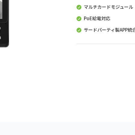
マルチカードモジュール（Fe

PoE給電対応

サードパーティ製APP統合用の
