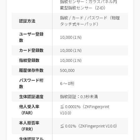
指紋センサー：ガラスパネル内
蔵型指紋センサー（Z-ID）
指紋 / カード / パスワード（物理
認証方法
タッチ式キーパッド）
ユーザー登録
10,000 (1:N)
数
カード登録数
10,000 (1:N)
指紋登録数
10,000 (1:N)
履歴保存件数
500,000
パスワード桁
6 ～ 8桁
数
生体認証速度
指紋認証：0.3秒未満
他人受入率
≦ 0.0001%（ZKFingerprint
（FAR）
V10.0）
本人拒否率
≦ 0.01%（ZKFingerprint V10.0）
（FRR）
生体認証アル