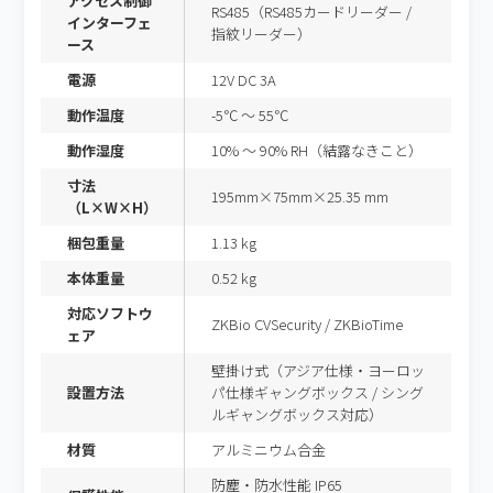
アクセス制御
RS485（RS485カードリーダー /
インターフェ
指紋リーダー）
ース
電源
12V DC 3A
動作温度
-5℃ ～ 55℃
動作湿度
10% ～ 90% RH（結露なきこと）
寸法
195mm×75mm×25.35 mm
（L×W×H）
梱包重量
1.13 kg
本体重量
0.52 kg
対応ソフトウ
ZKBio CVSecurity / ZKBioTime
ェア
壁掛け式（アジア仕様・ヨーロッ
設置方法
パ仕様ギャングボックス / シング
ルギャングボックス対応）
材質
アルミニウム合金
防塵・防水性能 IP65