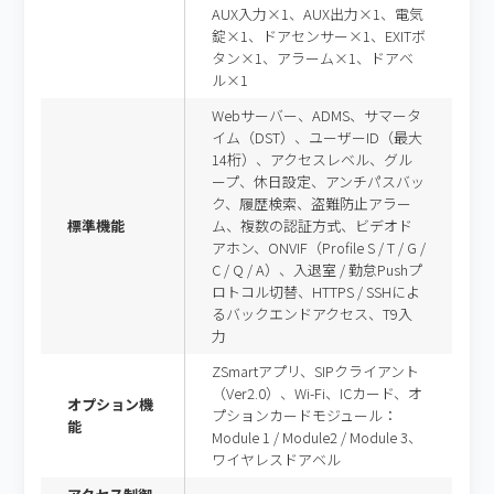
AUX入力×1、AUX出力×1、電気
錠×1、ドアセンサー×1、EXITボ
タン×1、アラーム×1、ドアベ
ル×1
Webサーバー、ADMS、サマータ
イム（DST）、ユーザーID（最大
14桁）、アクセスレベル、グル
ープ、休日設定、アンチパスバッ
ク、履歴検索、盗難防止アラー
標準機能
ム、複数の認証方式、ビデオド
アホン、ONVIF（Profile S / T / G /
C / Q / A）、入退室 / 勤怠Pushプ
ロトコル切替、HTTPS / SSHによ
るバックエンドアクセス、T9入
力
ZSmartアプリ、SIPクライアント
（Ver2.0）、Wi-Fi、ICカード、オ
オプション機
プションカードモジュール：
能
Module 1 / Module2 / Module 3、
ワイヤレスドアベル