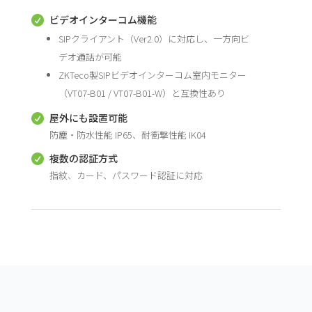
ビデオインターコム機能

SIPクライアント（Ver2.0）に対応し、一方向ビ
デオ通話が可能
ZKTeco製SIPビデオインターコム室内モニター
（VT07-B01 / VT07-B01-W）と互換性あり
屋外にも設置可能

防塵・防水性能 IP65、耐衝撃性能 IK04
複数の認証方式

指紋、カード、パスワード認証に対応