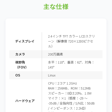
主な仕様
2.4インチ TFT カラー LCDスクリ
ディスプレイ
ーン（解像度 720×1280ピクセ
ル）
カメラ
200万画素
視野角
水平：118°、垂直：62°、対角：
（FOV）
145°
OS
Linux
CPU：2コア 1.2GHz
RAM：256MB、ROM：512MB
スピーカー：8Ω±20%、1.0W
マイク：×1（感度：-29 ～
ハードウェア
-35dB / 全指向性 / S/N比：58dB
/ インピーダンス：2.2kΩ）